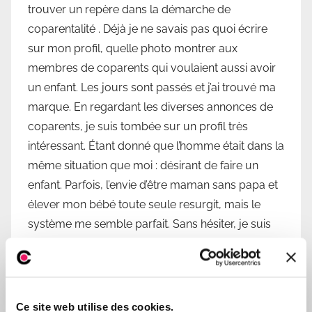
trouver un repère dans la démarche de
coparentalité . Déjà je ne savais pas quoi écrire
sur mon profil, quelle photo montrer aux
membres de coparents qui voulaient aussi avoir
un enfant. Les jours sont passés et j’ai trouvé ma
marque. En regardant les diverses annonces de
coparents, je suis tombée sur un profil très
intéressant. Étant donné que l’homme était dans la
même situation que moi : désirant de faire un
enfant. Parfois, l’envie d’être maman sans papa et
élever mon bébé toute seule resurgit, mais le
système me semble parfait. Sans hésiter, je suis
entrée en contact avec cet homme. Dès la
première discussion, j’ai été conquise. Après
quelques jours, nous avons fixé un rendez-vous
pour parler plus amplement de ce que l’on
Ce site web utilise des cookies.