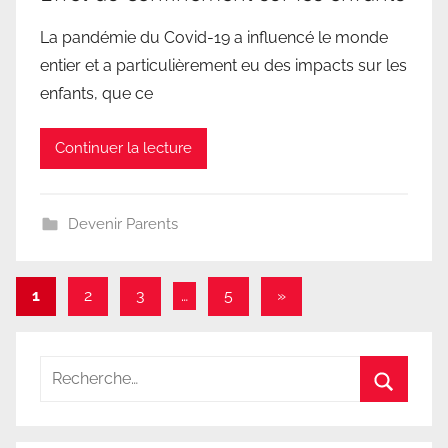
La pandémie du Covid-19 a influencé le monde
entier et a particulièrement eu des impacts sur les
enfants, que ce
Continuer la lecture
Devenir Parents
Navigation
Articles
1
2
3
…
5
»
suivants
des
articles
Recherche
pour
Recherc
: