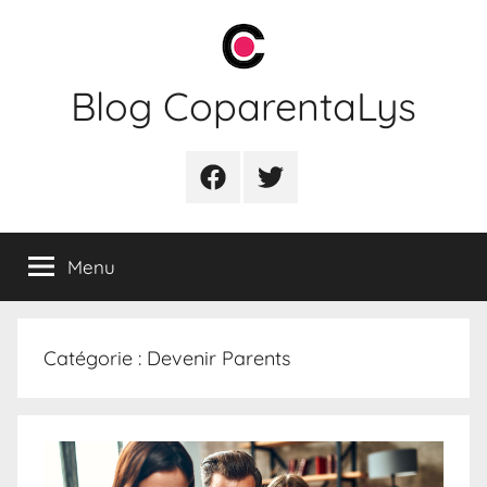
Aller
au
contenu
Blog CoparentaLys
Facebook
Twitter
Menu
Catégorie :
Devenir Parents