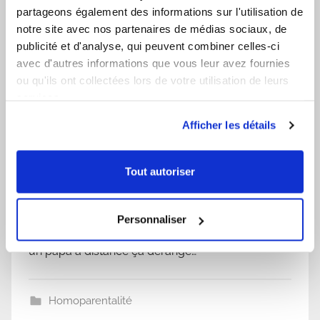
momentanément avec nous. On sera en quelque
partageons également des informations sur l'utilisation de
notre site avec nos partenaires de médias sociaux, de
sorte une maman sans papa mais n’aura pas à
publicité et d'analyse, qui peuvent combiner celles-ci
élever bébé toute seule grace à yanis. Fanny a
avec d'autres informations que vous leur avez fournies
tout de suite voulu rencontrer Yanis. Pour
ou qu'ils ont collectées lors de votre utilisation de leurs
renforcer un peu plus le lien entre eux, j’ai décidé
services.
de ne pas venir avec Fanny lors de leur premier
Afficher les détails
rendez-vous…
Quelques mois plus tard, notre petit bonhomme
Raphaell est né. Nous sommes tellement heureux
Tout autoriser
d’avoir un enfant.Nous sommes maintenant
coparents grâce au concept coparental. Parfois
Personnaliser
des gens se moquent de nous, deux mamans et
un papa à distance ça derange…
Homoparentalité