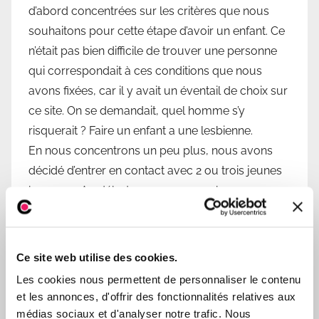
d’abord concentrées sur les critères que nous
souhaitons pour cette étape d’avoir un enfant. Ce
n’était pas bien difficile de trouver une personne
qui correspondait à ces conditions que nous
avons fixées, car il y avait un éventail de choix sur
ce site. On se demandait, quel homme s’y
risquerait ? Faire un enfant a une lesbienne.
En nous concentrons un peu plus, nous avons
décidé d’entrer en contact avec 2 ou trois jeunes
hommes. Au début, nous avons eu beaucoup
d’appréhension, car l’homosexualité peut être un
frein pour faire un bébé. Mais la plupart d’entre
eux cherchaient seulement une
famille
stable et
Ce site web utilise des cookies.
souhaitant aussi avoir un enfant.
Les cookies nous permettent de personnaliser le contenu
Yanis faisait partie de ces profils qui ont su attirer
et les annonces, d'offrir des fonctionnalités relatives aux
notre attention pour devenir coparents
médias sociaux et d'analyser notre trafic. Nous