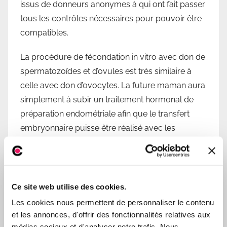
issus de donneurs anonymes à qui ont fait passer
tous les contrôles nécessaires pour pouvoir être
compatibles.
La procédure de fécondation in vitro avec don de
spermatozoïdes et d’ovules est très similaire à
celle avec don d’ovocytes. La future maman aura
simplement à subir un traitement hormonal de
préparation endométriale afin que le transfert
embryonnaire puisse être réalisé avec les
meilleures garanties de succès.
Au cours d’une fécondation in vitro (FIV) avec
double don, c’est la donneuse d’ovules qui subit
Ce site web utilise des cookies.
la ponction folliculaire et la stimulation ovarienne.
Les cookies nous permettent de personnaliser le contenu
Ainsi, la femme receveuse ne ressent
et les annonces, d'offrir des fonctionnalités relatives aux
pratiquement pas les effets secondaires du
médias sociaux et d'analyser notre trafic. Nous